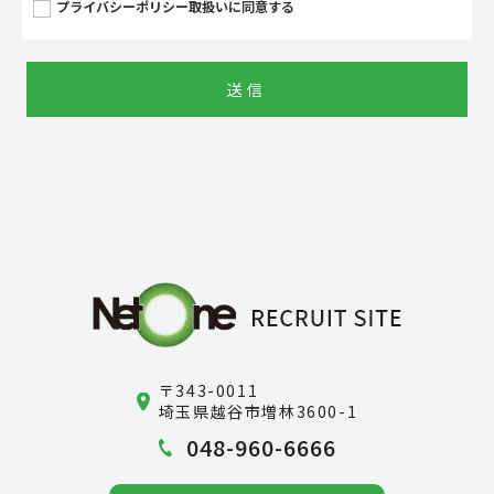
プライバシーポリシー取扱いに同意する
当社は、お客さまの個人情報を正確かつ最新の状態に保
ち、個人情報への不正アクセス・紛失・破損・改ざん・漏
洩などを防止するため、セキュリティーシステムの維持・
管理体制の整備・社員教育の徹底等の必要な措置を講じ、
安全対策を実施し、個人情報の厳重な管理を行います。
【個人情報の利用目的】
お客さまからお預かりした個人情報は、当社からのご連絡
や業務のご案内、またはご質問に対する回答として、電子
メールや資料のご送付に利用いたします。
【個人情報の第三者への開示・提供の禁止】
当社は、お客さまよりお預かりした個人情報を適切に管理
〒343-0011
し、次のいずれかに該当する場合を除き、個人情報を第三
埼玉県越谷市増林3600-1
者に開示いたしません。
048-960-6666
お客さまの同意がある場合